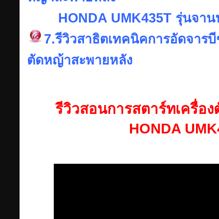
HONDA UMK435T รุ่นจานฟรีอย
7.รีวิวสาธิตเทคนิคการอัดจารบีชุด
ตัดหญ้าสะพายหลัง
รีวิวสอนการสตาร์ทเครื่อ
HONDA UMK