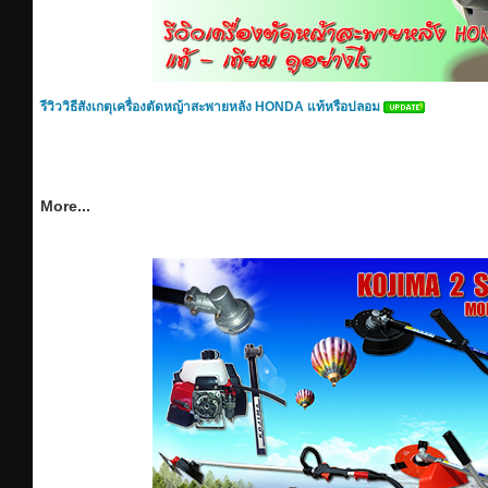
รีวิววิธีสังเกตุเครื่องตัดหญ้าสะพายหลัง HONDA แท้หรือปลอม
More...