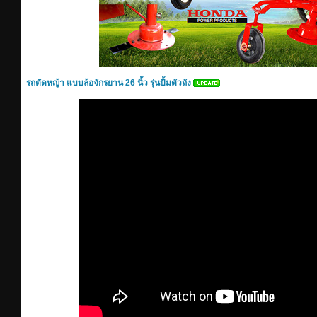
รถตัดหญ้า แบบล้อจักรยาน 26 นิ้ว รุ่นปั้มตัวถัง