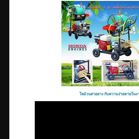
โลม้วนสายยาง กับความง่ายดายในง