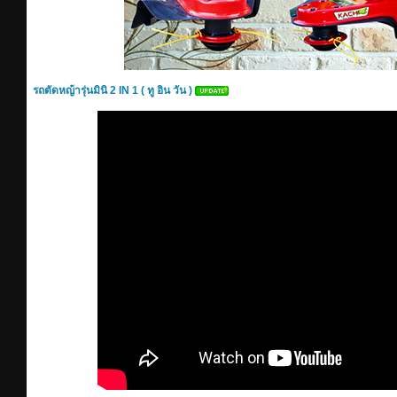
รถตัดหญ้ารุ่นมินิ 2 IN 1 ( ทู อิน วัน )