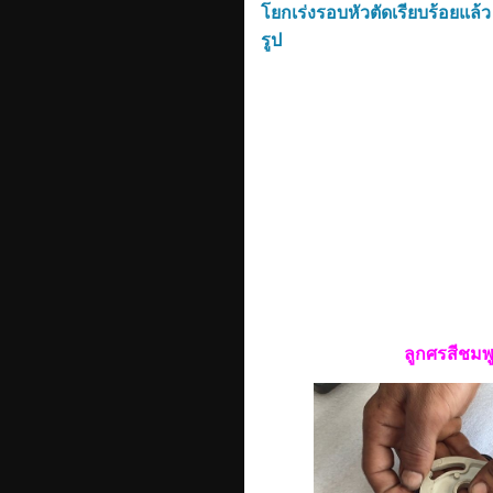
โยกเร่งรอบหัวตัดเรียบร้อยแล้
รูป
ลูกศรสีชมพู