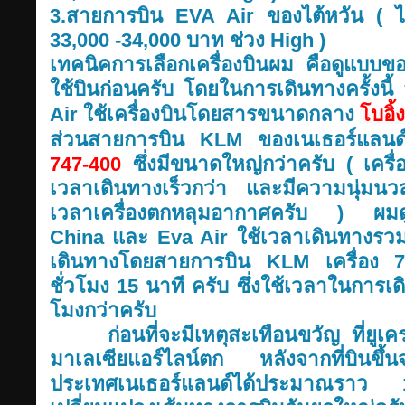
3.สายการบิน EVA Air ของไต้หวัน ( ไ
33,000 -34,000 บาท ช่วง High )
เทคนิคการเลือกเครื่องบินผม คือดูแบบของ
ใช้บินก่อนครับ โดยในการเดินทางครั้งน
Air ใช้เครื่องบินโดยสารขนาดกลาง
โบอิ
ส่วนสายการบิน KLM ของเนเธอร์แลนด์
747-400
ซึ่งมีขนาดใหญ่กว่าครับ ( เครื่
เวลาเดินทางเร็วกว่า และมีความนุ่มน
เวลาเครื่องตกหลุมอากาศครับ ) ผมด
China และ Eva Air ใช้เวลาเดินทางรวมทั
เดินทางโดยสายการบิน KLM เครื่อง 7
ชั่วโมง 15 นาที ครับ ซึ่งใช้เวลาในการเ
โมงกว่าครับ
ก่อนที่จะมีเหตุสะเทือนขวัญ ที่ยูเคร
มาเลเซียแอร์ไลน์ตก หลังจากที่บิน
ประเทศเนเธอร์แลนด์ได้ประมาณราว 