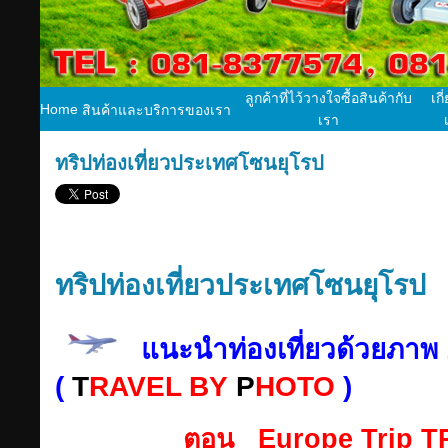
ลูกค้าที่ไว้วางใจซื้อสินค้ากับ
เกี
Home
สินค้าและบริการของเรา
เรา
ทริปท่องเที่ยวประเทศโซนยุโรป
ทริปท่องเที่ยวประเทศโซนยุโรป
แนะนำท่องเที่ยวด้วยภาพ .
(
T
RAVEL BY
P
HOTO
)
ตอน Europe Trip TR