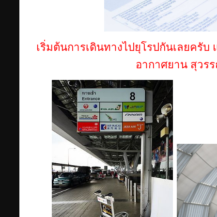
เริ่มต้นการเดินทางไปยุโรปกันเลยครับ แน
อากาศยาน สุวรร