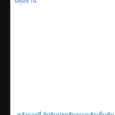
ปทุมธานี
หลังจากที่ กัปตันปลดสัญญาณรัดเข็มขัด 