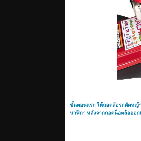
ขั้นตอนแรก ให้ถอดล้อรถตัดหญ้า 
นาฬิกา
หลังจากถอดน็อตล้อออกแ