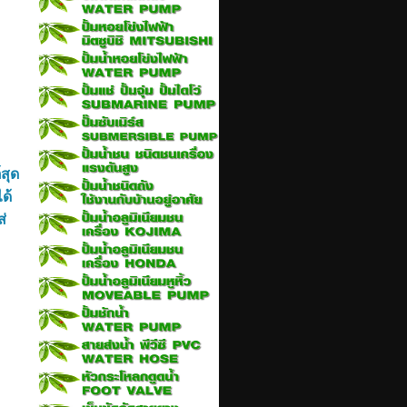
สุด
ด้
่