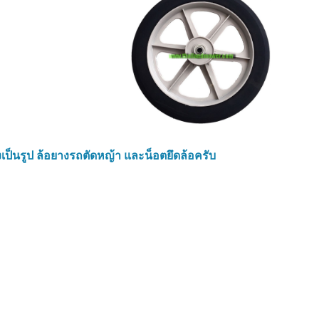
งเป็นรูป ล้อยางรถตัดหญ้า และน็อตยึดล้อครับ